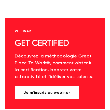
WEBINAR
GET CERTIFIED
Découvrez la méthodologie Great
Place To Work®, comment obtenir
la certification, booster votre
attractivité et fidéliser vos talents.
Je m'inscris au webinar