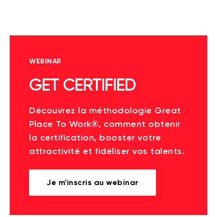
WEBINAR
GET CERTIFIED
Découvrez la méthodologie Great
Place To Work®, comment obtenir
la certification, booster votre
attractivité et fidéliser vos talents.
Je m'inscris au webinar