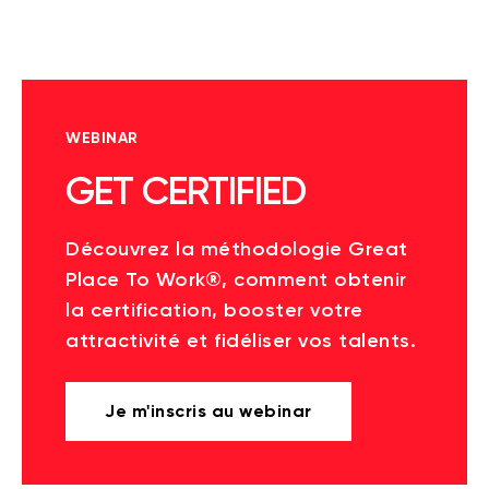
WEBINAR
GET CERTIFIED
Découvrez la méthodologie Great
Place To Work®, comment obtenir
la certification, booster votre
attractivité et fidéliser vos talents.
Je m'inscris au webinar