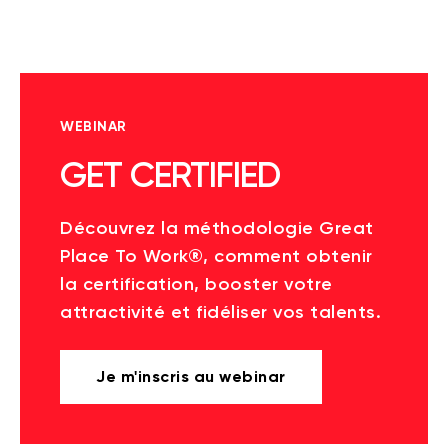
WEBINAR
GET CERTIFIED
Découvrez la méthodologie Great
Place To Work®, comment obtenir
la certification, booster votre
attractivité et fidéliser vos talents.
Je m'inscris au webinar