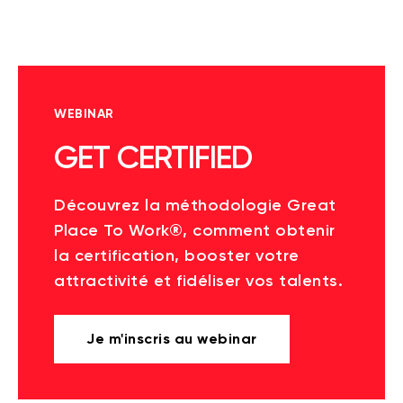
WEBINAR
GET CERTIFIED
Découvrez la méthodologie Great
Place To Work®, comment obtenir
la certification, booster votre
attractivité et fidéliser vos talents.
Je m'inscris au webinar