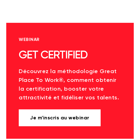
WEBINAR
GET CERTIFIED
Découvrez la méthodologie Great
Place To Work®, comment obtenir
la certification, booster votre
attractivité et fidéliser vos talents.
Je m'inscris au webinar