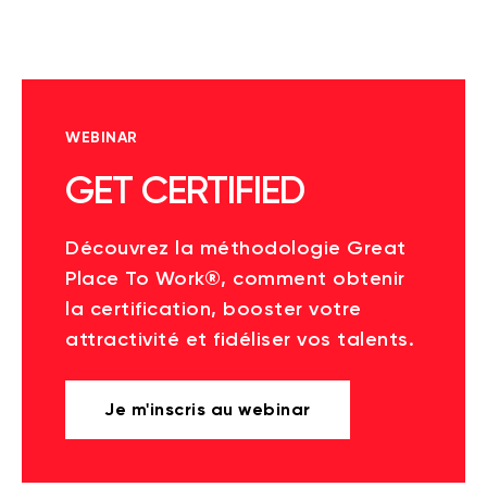
WEBINAR
GET CERTIFIED
Découvrez la méthodologie Great
Place To Work®, comment obtenir
la certification, booster votre
attractivité et fidéliser vos talents.
Je m'inscris au webinar