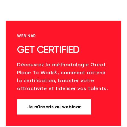
WEBINAR
GET CERTIFIED
Découvrez la méthodologie Great
Place To Work®, comment obtenir
la certification, booster votre
attractivité et fidéliser vos talents.
Je m'inscris au webinar