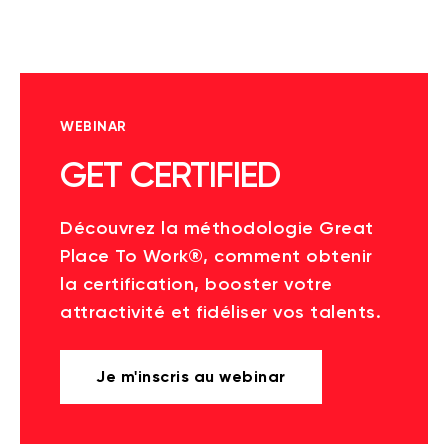
WEBINAR
GET CERTIFIED
Découvrez la méthodologie Great
Place To Work®, comment obtenir
la certification, booster votre
attractivité et fidéliser vos talents.
Je m'inscris au webinar