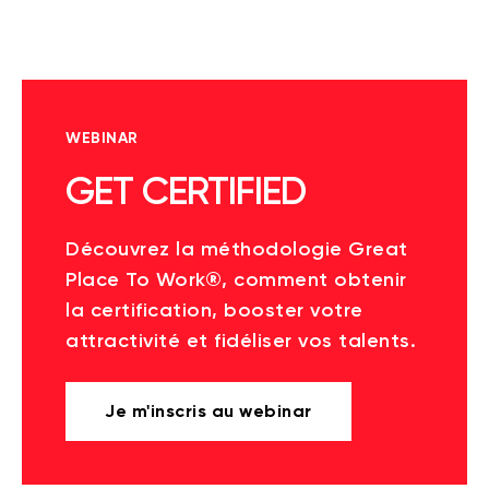
WEBINAR
GET CERTIFIED
Découvrez la méthodologie Great
Place To Work®, comment obtenir
la certification, booster votre
attractivité et fidéliser vos talents.
Je m'inscris au webinar