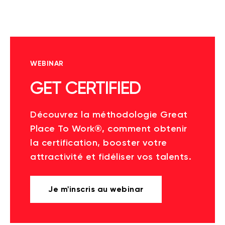
WEBINAR
GET CERTIFIED
Découvrez la méthodologie Great
Place To Work®, comment obtenir
la certification, booster votre
attractivité et fidéliser vos talents.
Je m'inscris au webinar