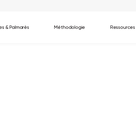
ées & Palmarès
Méthodologie
Ressources
les entreprises
Best Workplaces France 2026
ignages
Great Place To Work In Tech 2026
lients
Best Workplaces For Women 2025
Best Workplaces Europe 2025
Tous nos palmarès