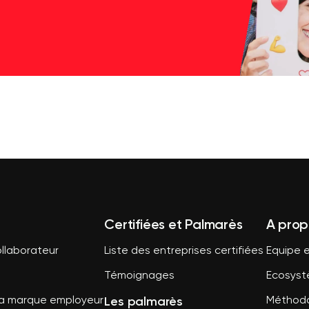
Certifiées et Palmarès
A prop
llaborateur
Liste des entreprises certifiées
Equipe e
Témoignages
Ecosys
Les palmarès
sa marque employeur
Méthodo