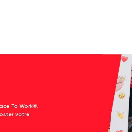
lace To Work®,
oster votre