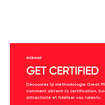
WEBINAR
GET CERTIFIED
Découvrez la méthodologie Great P
comment obtenir la certification, bo
attractivité et fidéliser vos talents.