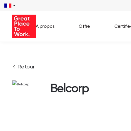
A propos
Offre
Certifi
Voir 
Retour
Témo
Cas c
Belcorp