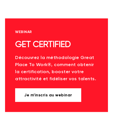
WEBINAR
GET CERTIFIED
Découvrez la méthodologie Great
Place To Work®, comment obtenir
la certification, booster votre
attractivité et fidéliser vos talents.
Je m'inscris au webinar