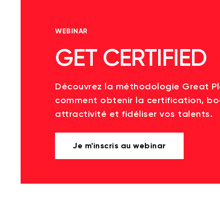
WEBINAR
GET CERTIFIED
Découvrez la méthodologie Great P
comment obtenir la certification, bo
attractivité et fidéliser vos talents.
Je m'inscris au webinar