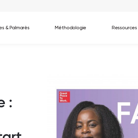
ées & Palmarès
Méthodologie
Ressources
les entreprises
Best Workplaces France 2026
ignages
Great Place To Work In Tech 2026
lients
Best Workplaces For Women 2025
 :
Best Workplaces Europe 2025
Tous nos palmarès
tart