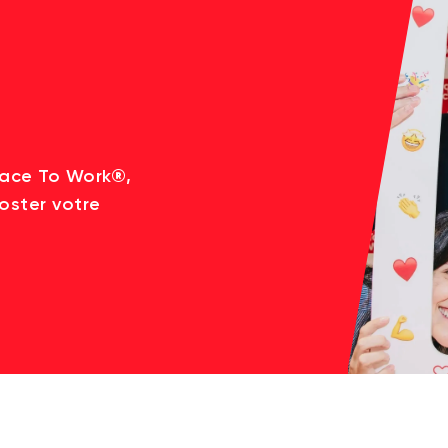
lace To Work®,
oster votre