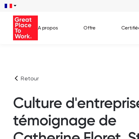
A propos
Offre
Certifi
Voir 
Témo
Retour
Cas c
Culture d'entreprise
témoignage de
Catherine Floret, S