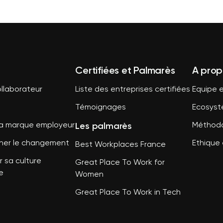
Certifiées et Palmarès
A prop
llaborateur
Liste des entreprises certifiées
Equipe e
Témoignages
Ecosys
Les palmarès
sa marque employeur
Méthodo
er le changement
Ethique 
Best Workplaces France
 sa culture
Great Place To Work for
e
Women
Great Place To Work in Tech