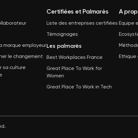
Certifiées et Palmarès
A prop
llaborateur
Liste des entreprises certifiées
Equipe e
Témoignages
Ecosys
Les palmarès
sa marque employeur
Méthodo
er le changement
Ethique 
Best Workplaces France
 sa culture
Great Place To Work for
e
Women
Great Place To Work in Tech
ed.