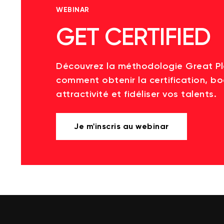
WEBINAR
GET CERTIFIED
Découvrez la méthodologie Great P
comment obtenir la certification, bo
attractivité et fidéliser vos talents.
Je m'inscris au webinar