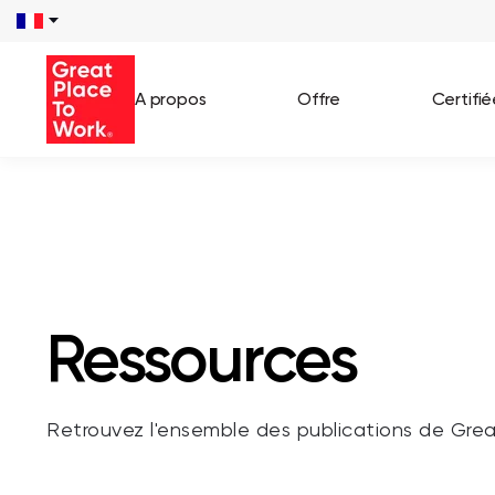
/**** SEARCH *****/ /**** END SEARCH *****/
A propos
Offre
Certifi
Voir 
Témo
Cas c
Ressources
Retrouvez l'ensemble des publications de Gre