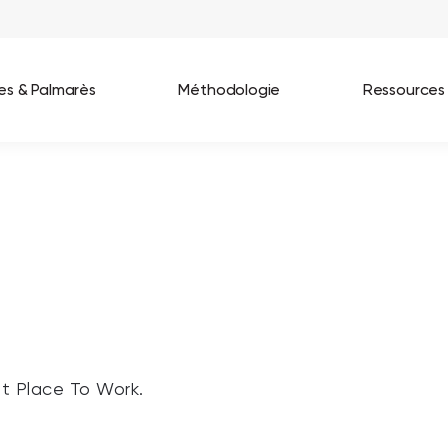
ées & Palmarès
Méthodologie
Ressources
les entreprises
Best Workplaces France 2026
ignages
Great Place To Work In Tech 2026
lients
Best Workplaces For Women 2025
Best Workplaces Europe 2025
Tous nos palmarès
at Place To Work.