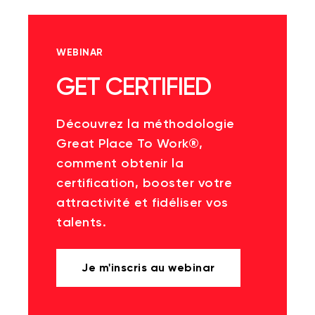
WEBINAR
GET CERTIFIED
Découvrez la méthodologie
Great Place To Work®,
comment obtenir la
certification, booster votre
attractivité et fidéliser vos
talents.
Je m'inscris au webinar