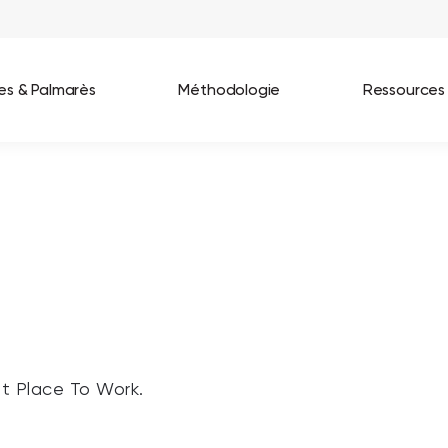
ées & Palmarès
Méthodologie
Ressources
les entreprises
Best Workplaces France 2026
ignages
Great Place To Work In Tech 2026
lients
Best Workplaces For Women 2025
Best Workplaces Europe 2025
Tous nos palmarès
at Place To Work.