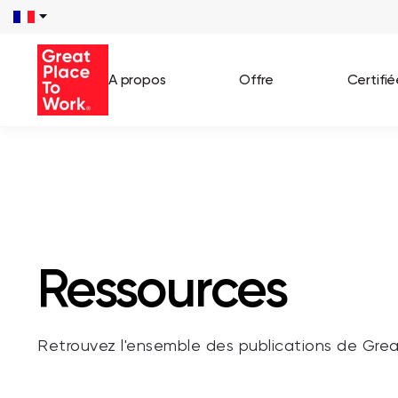
/**** SEARCH *****/ /**** END SEARCH *****/
A propos
Offre
Certifi
Voir 
Témo
Cas c
Ressources
Retrouvez l'ensemble des publications de Gre