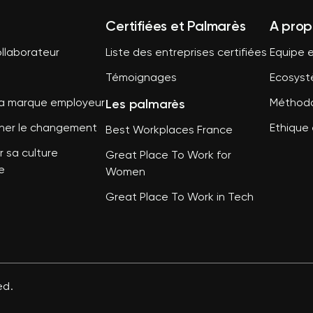
Certifiées et Palmarès
A prop
llaborateur
Liste des entreprises certifiées
Equipe e
Témoignages
Ecosys
Les palmarès
sa marque employeur
Méthodo
er le changement
Ethique 
Best Workplaces France
 sa culture
Great Place To Work for
e
Women
Great Place To Work in Tech
ed.