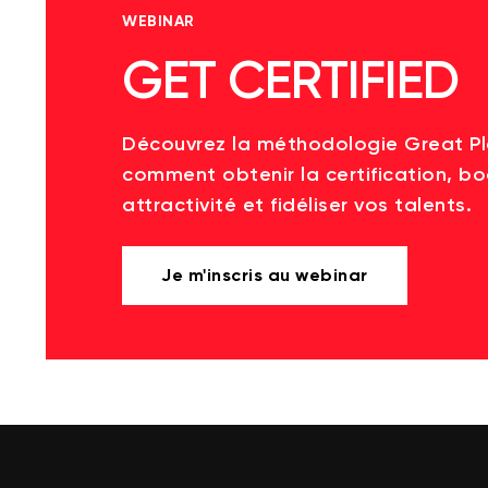
WEBINAR
GET CERTIFIED
Découvrez la méthodologie Great P
comment obtenir la certification, bo
attractivité et fidéliser vos talents.
Je m'inscris au webinar