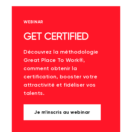
WEBINAR
GET CERTIFIED
Découvrez la méthodologie
Great Place To Work®,
comment obtenir la
certification, booster votre
attractivité et fidéliser vos
talents.
Je m'inscris au webinar