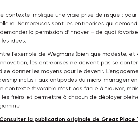
 contexte implique une vraie prise de risque : pour su
orollaire. Nombreuses sont les entreprises qui deman
t demander la permission d’innover – de quoi favoris
lles idées.
ntre l’exemple de Wegmans (bien que modeste, et cul
innovation, les entreprises ne doivent pas se conten
rd se donner les moyens pour le devenir. L’engagemen
leadership inclusif aux antipodes du micro-managemen
un contexte favorable n’est pas facile à trouver, mais
r les freins et permettre à chacun de déployer plein
igramme.
Consulter la publication originale de Great Place