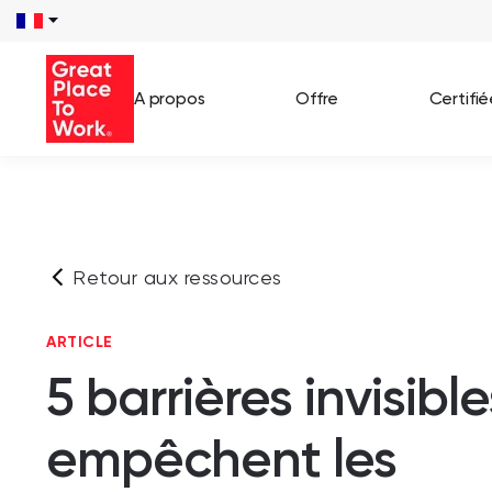
A propos
Offre
Certifi
Voir 
Témo
Retour aux ressources
Cas c
ARTICLE
5 barrières invisible
empêchent les