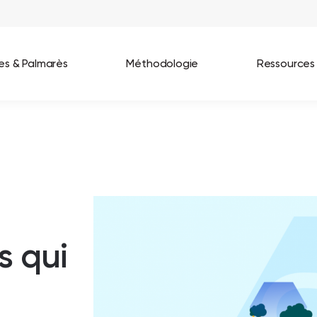
ées & Palmarès
Méthodologie
Ressources
les entreprises
Best Workplaces France 2026
ignages
Great Place To Work In Tech 2026
lients
Best Workplaces For Women 2025
Best Workplaces Europe 2025
s qui
Tous nos palmarès