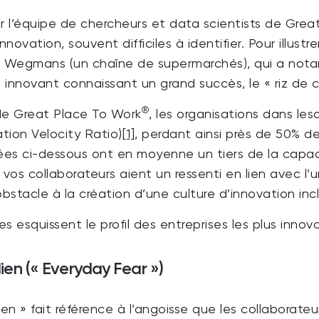
 l’équipe de chercheurs et data scientists de Grea
innovation, souvent difficiles à identifier. Pour illust
e, Wegmans (un chaîne de supermarchés), qui a nota
 innovant connaissant un grand succès, le « riz de c
®
de Great Place To Work
, les organisations dans le
ation Velocity Ratio)
[1]
, perdant ainsi près de 50% de
itées ci-dessous ont en moyenne un tiers de la capac
e vos collaborateurs aient un ressenti en lien avec l’
obstacle à la création d’une culture d’innovation incl
es esquissent le profil des entreprises les plus innov
ien (« Everyday Fear »)
dien » fait référence à l’angoisse que les collabora