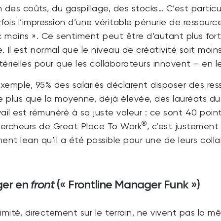
on des coûts, du gaspillage, des stocks… C’est particu
fois l’impression d’une véritable pénurie de ressourc
c moins ». Ce sentiment peut être d’autant plus fort 
ise. Il est normal que le niveau de créativité soit mo
térielles pour que les collaborateurs innovent – e
mple, 95% des salariés déclarent disposer des resso
 de plus que la moyenne, déjà élevée, des lauréats 
vail est rémunéré à sa juste valeur : ce sont 40 poi
®
chercheurs de Great Place To Work
, c’est justemen
ent lean qu’il a été possible pour une de leurs coll
ger en
front
(« Frontline Manager Funk »)
ité, directement sur le terrain, ne vivent pas la mê