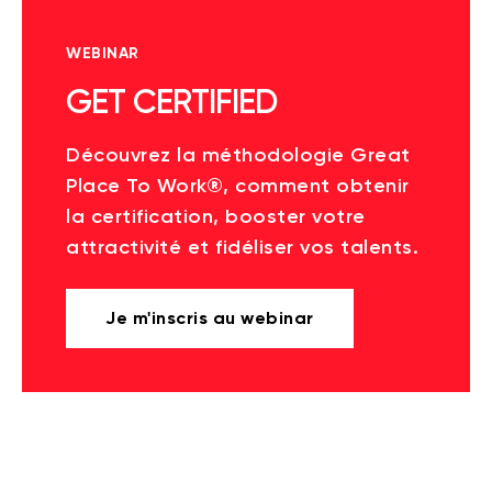
WEBINAR
GET CERTIFIED
Découvrez la méthodologie Great
Place To Work®, comment obtenir
la certification, booster votre
attractivité et fidéliser vos talents.
Je m'inscris au webinar