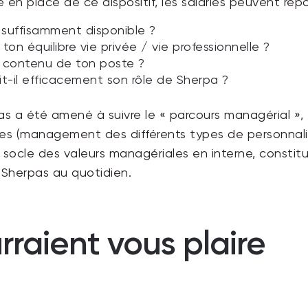
e en place de ce dispositif, les salariés peuvent ré
 suffisamment disponible ?
 ton équilibre vie privée / vie professionnelle ?
u contenu de ton poste ?
t-il efficacement son rôle de Sherpa ?
as a été amené à suivre
le « parcours managérial »,
s (management des différents types de personnalité,
e socle des valeurs managériales en interne, consti
s Sherpas au quotidien.
rraient vous plaire