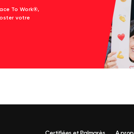
lace To Work®,
oster votre
Certifiées et Palmarès
A prop