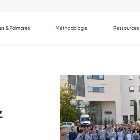
ées & Palmarès
Méthodologie
Ressources
les entreprises
Best Workplaces France 2026
ignages
Great Place To Work In Tech 2026
lients
Best Workplaces For Women 2025
Best Workplaces Europe 2025
z
Tous nos palmarès