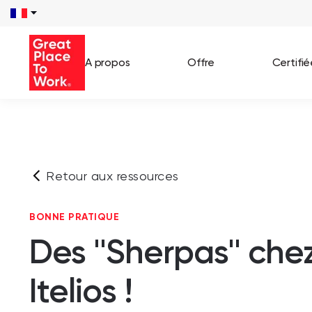
A propos
Offre
Certifi
Voir 
Témo
Retour aux ressources
Cas c
BONNE PRATIQUE
Des ''Sherpas'' che
Itelios !