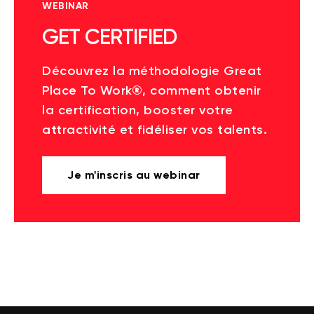
WEBINAR
GET CERTIFIED
Découvrez la méthodologie Great
Place To Work®, comment obtenir
la certification, booster votre
attractivité et fidéliser vos talents.
Je m'inscris au webinar