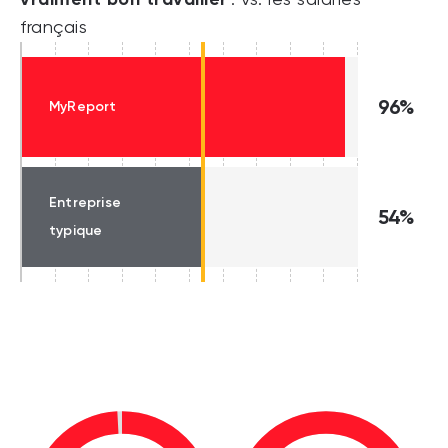
'. vs. les salariés
français
96%
MyReport
Entreprise
54%
typique