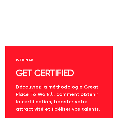
WEBINAR
GET CERTIFIED
Découvrez la méthodologie Great
Place To Work®, comment obtenir
la certification, booster votre
attractivité et fidéliser vos talents.