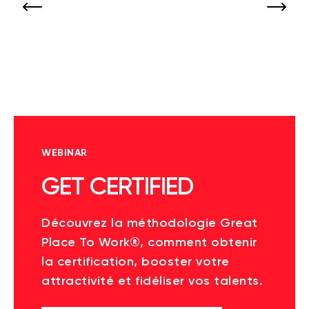
WEBINAR
GET CERTIFIED
Découvrez la méthodologie Great
Place To Work®, comment obtenir
la certification, booster votre
attractivité et fidéliser vos talents.