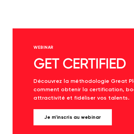
WEBINAR
GET CERTIFIED
Découvrez la méthodologie Great P
comment obtenir la certification, bo
attractivité et fidéliser vos talents.
Je m'inscris au webinar