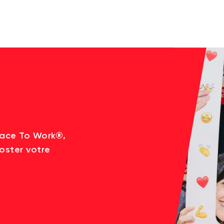
lace To Work®,
oster votre