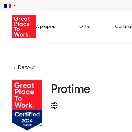
A propos
Offre
Certifi
Voir 
Retour
Témo
Cas c
Protime