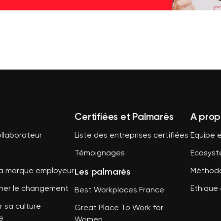
Certifiées et Palmarès
A prop
llaborateur
Liste des entreprises certifiées
Equipe e
Témoignages
Ecosys
Les palmarès
sa marque employeur
Méthodo
er le changement
Ethique 
Best Workplaces France
 sa culture
Great Place To Work for
e
Women