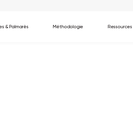
ées & Palmarès
Méthodologie
Ressources
les entreprises
Best Workplaces France 2026
ignages
Great Place To Work In Tech 2026
lients
Best Workplaces For Women 2025
Best Workplaces Europe 2025
Tous nos palmarès