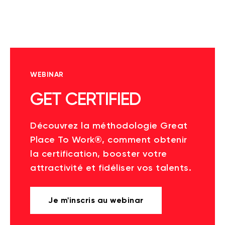
WEBINAR
GET CERTIFIED
Découvrez la méthodologie Great
Place To Work®, comment obtenir
la certification, booster votre
attractivité et fidéliser vos talents.
Je m'inscris au webinar