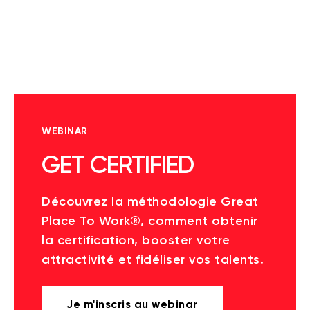
WEBINAR
GET CERTIFIED
Découvrez la méthodologie Great
Place To Work®, comment obtenir
la certification, booster votre
attractivité et fidéliser vos talents.
Je m'inscris au webinar