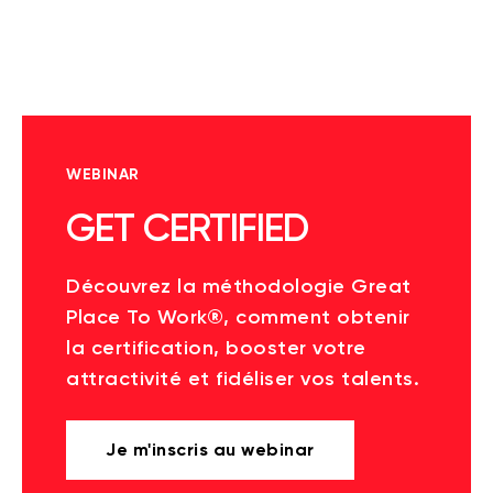
WEBINAR
GET CERTIFIED
Découvrez la méthodologie Great
Place To Work®, comment obtenir
la certification, booster votre
attractivité et fidéliser vos talents.
Je m'inscris au webinar