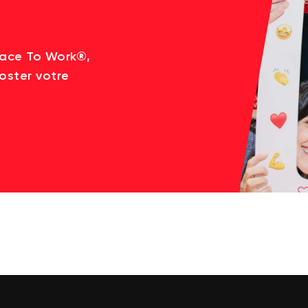
lace To Work®,
oster votre