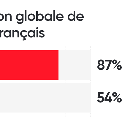
ion globale de
français
87%
54%