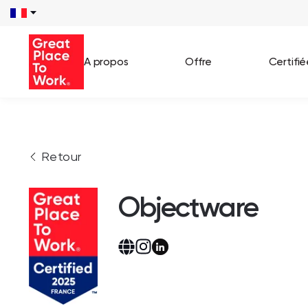
A propos
Offre
Certifi
Voir 
Retour
Témo
Cas c
Objectware