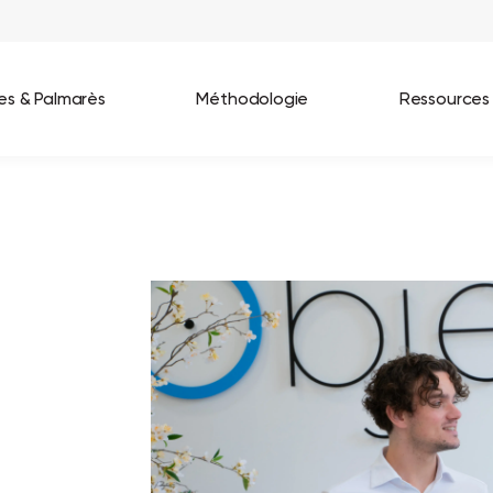
ées & Palmarès
Méthodologie
Ressources
les entreprises
Best Workplaces France 2026
ignages
Great Place To Work In Tech 2026
lients
Best Workplaces For Women 2025
Best Workplaces Europe 2025
Tous nos palmarès