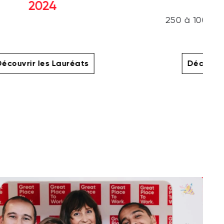
2024
250 à 1000 sa
écouvrir les Lauréats
Découvri