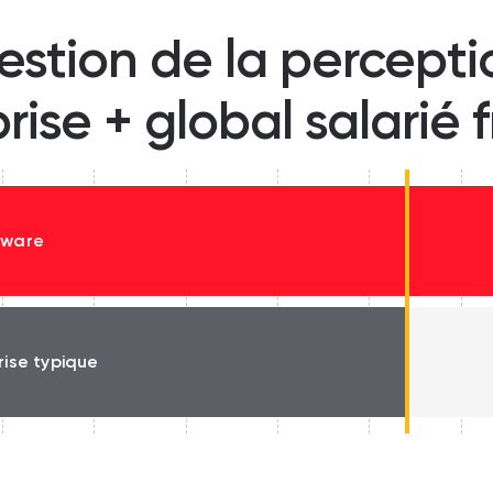
estion de la percept
prise + global salarié 
tware
rise typique