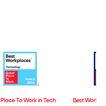
 Place To Work in Tech
Best Workpl