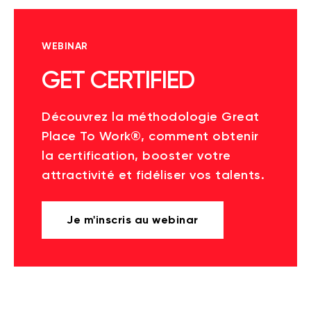
WEBINAR
GET CERTIFIED
Découvrez la méthodologie Great
Place To Work®, comment obtenir
la certification, booster votre
attractivité et fidéliser vos talents.
Je m'inscris au webinar