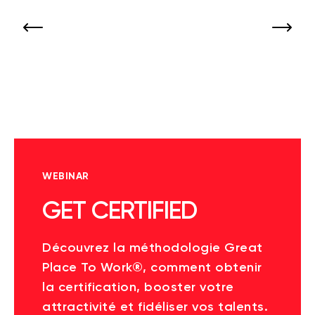
WEBINAR
GET CERTIFIED
Découvrez la méthodologie Great
Place To Work®, comment obtenir
la certification, booster votre
attractivité et fidéliser vos talents.