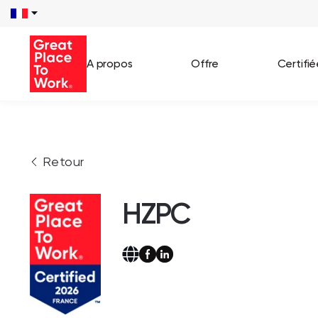
A propos
Offre
Certifi
Voir 
Retour
Témo
Cas c
HZPC