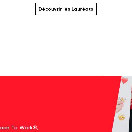
Découvrir les Lauréats
lace To Work®,