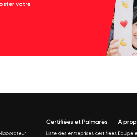
oster votre
Certifiées et Palmarès
A prop
llaborateur
Liste des entreprises certifiées
Equipe e