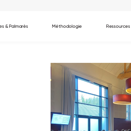
ées & Palmarès
Méthodologie
Ressources
les entreprises
Best Workplaces France 2026
ignages
Great Place To Work In Tech 2026
lients
Best Workplaces For Women 2025
Best Workplaces Europe 2025
Tous nos palmarès