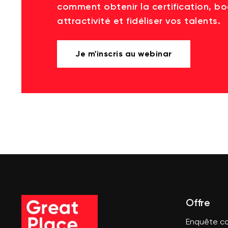
comment obtenir la certification, bo
attractivité et fidéliser vos talents.
Je m'inscris au webinar
Offre
Enquête co