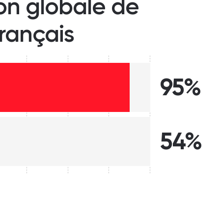
ion globale de
français
95%
54%