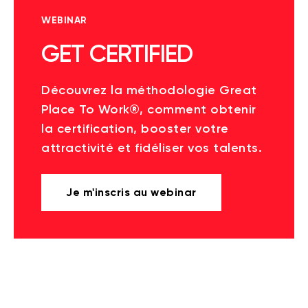
WEBINAR
GET CERTIFIED
Découvrez la méthodologie Great
Place To Work®, comment obtenir
la certification, booster votre
attractivité et fidéliser vos talents.
Je m'inscris au webinar