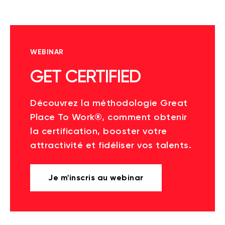
WEBINAR
GET CERTIFIED
Découvrez la méthodologie Great
Place To Work®, comment obtenir
la certification, booster votre
attractivité et fidéliser vos talents.
Je m'inscris au webinar