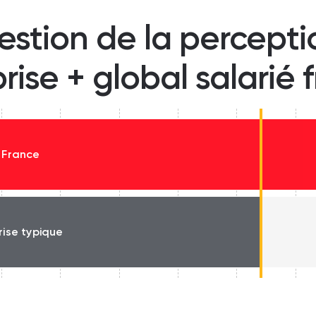
estion de la percept
prise + global salarié 
 France
rise typique