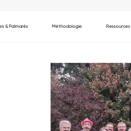
ées & Palmarès
Méthodologie
Ressources
les entreprises
Best Workplaces France 2026
ignages
Great Place To Work In Tech 2026
lients
Best Workplaces For Women 2025
Best Workplaces Europe 2025
Tous nos palmarès