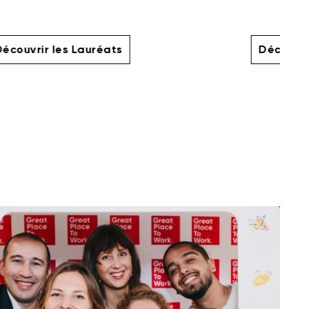
écouvrir les Lauréats
Découvri