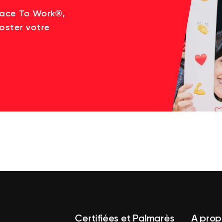
lace To Work®,
oster votre
Certifiées et Palmarès
A prop