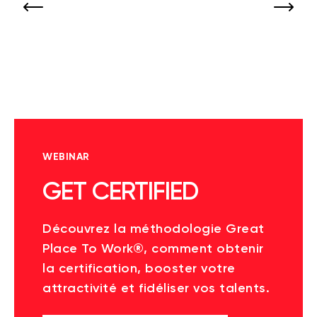
WEBINAR
GET CERTIFIED
Découvrez la méthodologie Great
Place To Work®, comment obtenir
la certification, booster votre
attractivité et fidéliser vos talents.