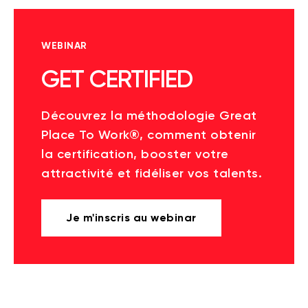
WEBINAR
GET CERTIFIED
Découvrez la méthodologie Great
Place To Work®, comment obtenir
la certification, booster votre
attractivité et fidéliser vos talents.
Je m'inscris au webinar