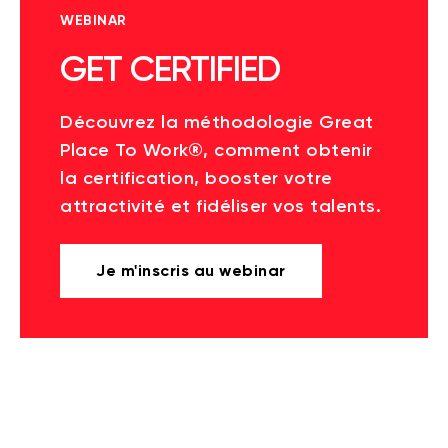
WEBINAR
GET CERTIFIED
Découvrez la méthodologie Great
Place To Work®, comment obtenir
la certification, booster votre
attractivité et fidéliser vos talents.
Je m'inscris au webinar