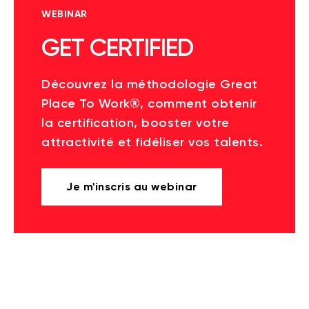
WEBINAR
GET CERTIFIED
Découvrez la méthodologie Great
Place To Work®, comment obtenir
la certification, booster votre
attractivité et fidéliser vos talents.
Je m'inscris au webinar