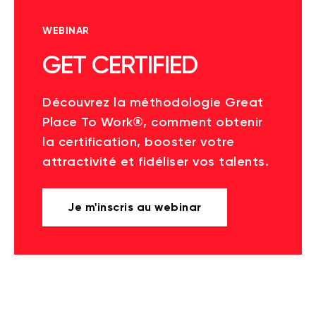
WEBINAR
GET CERTIFIED
Découvrez la méthodologie Great
Place To Work®, comment obtenir
la certification, booster votre
attractivité et fidéliser vos talents.
Je m'inscris au webinar