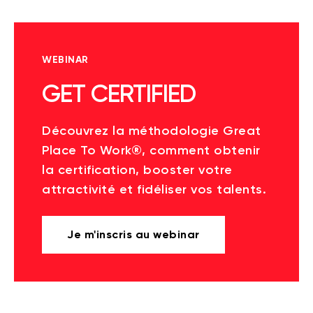
WEBINAR
GET CERTIFIED
Découvrez la méthodologie Great
Place To Work®, comment obtenir
la certification, booster votre
attractivité et fidéliser vos talents.
Je m'inscris au webinar