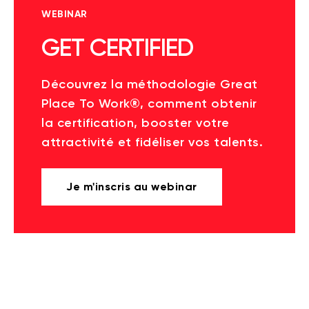
WEBINAR
GET CERTIFIED
Découvrez la méthodologie Great
Place To Work®, comment obtenir
la certification, booster votre
attractivité et fidéliser vos talents.
Je m'inscris au webinar