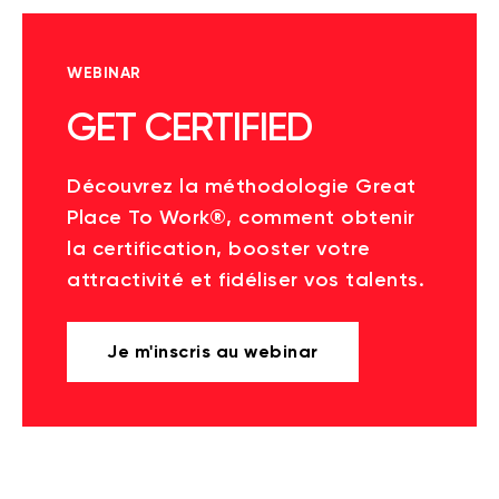
WEBINAR
GET CERTIFIED
Découvrez la méthodologie Great
Place To Work®, comment obtenir
la certification, booster votre
attractivité et fidéliser vos talents.
Je m'inscris au webinar