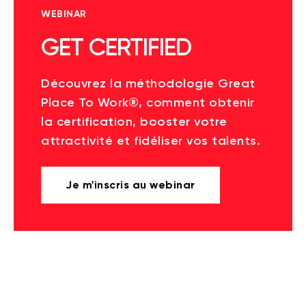
WEBINAR
GET CERTIFIED
Découvrez la méthodologie Great
Place To Work®, comment obtenir
la certification, booster votre
attractivité et fidéliser vos talents.
Je m'inscris au webinar