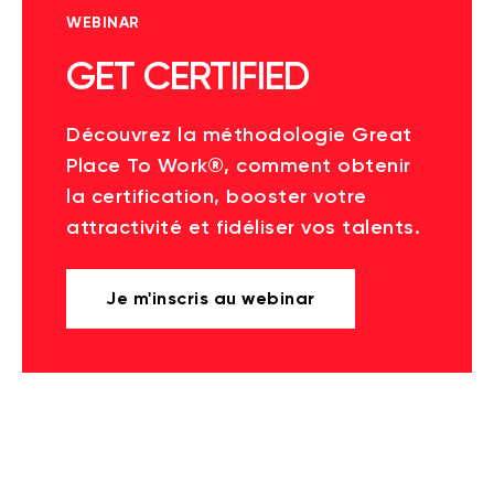
WEBINAR
GET CERTIFIED
Découvrez la méthodologie Great
Place To Work®, comment obtenir
la certification, booster votre
attractivité et fidéliser vos talents.
Je m'inscris au webinar