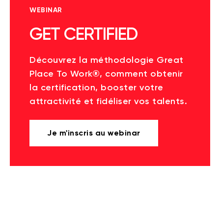
WEBINAR
GET CERTIFIED
Découvrez la méthodologie Great
Place To Work®, comment obtenir
la certification, booster votre
attractivité et fidéliser vos talents.
Je m'inscris au webinar