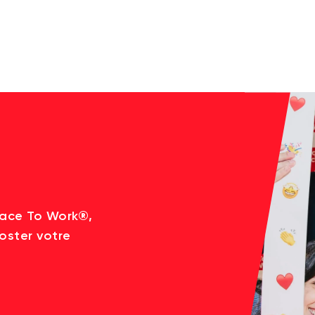
lace To Work®,
oster votre