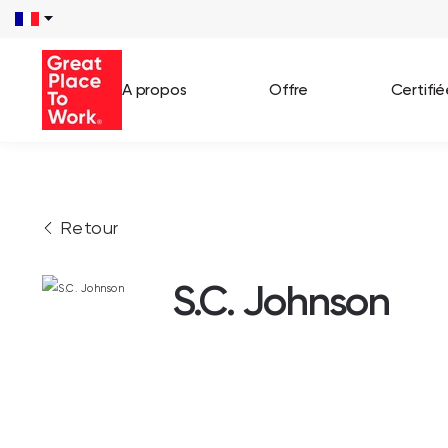
A propos
Offre
Certifi
Voir 
Retour
Témo
Cas c
S.C. Johnson