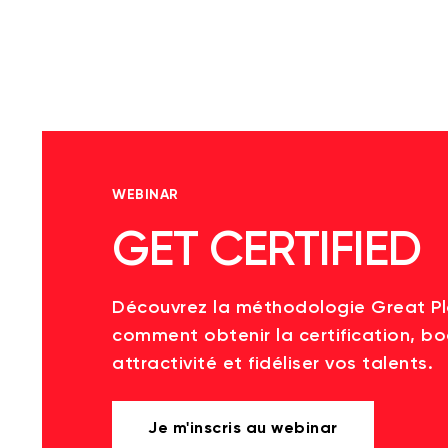
WEBINAR
GET CERTIFIED
Découvrez la méthodologie Great P
comment obtenir la certification, bo
attractivité et fidéliser vos talents.
Je m'inscris au webinar