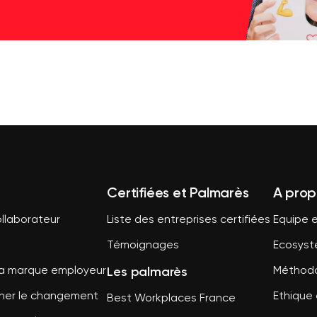
Certifiées et Palmarès
A prop
llaborateur
Liste des entreprises certifiées
Equipe e
Témoignages
Ecosys
Les palmarès
sa marque employeur
Méthodo
er le changement
Ethique 
Best Workplaces France