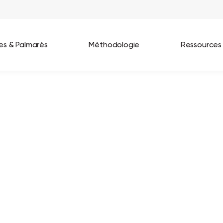
ées & Palmarès
Méthodologie
Ressources
les entreprises
Best Workplaces France 2026
ignages
Great Place To Work In Tech 2026
lients
Best Workplaces For Women 2025
Best Workplaces Europe 2025
Tous nos palmarès