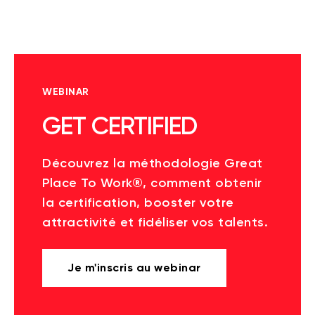
WEBINAR
GET CERTIFIED
Découvrez la méthodologie Great
Place To Work®, comment obtenir
la certification, booster votre
attractivité et fidéliser vos talents.
Je m'inscris au webinar