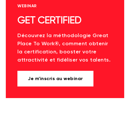
WEBINAR
GET CERTIFIED
Découvrez la méthodologie Great
Place To Work®, comment obtenir
la certification, booster votre
attractivité et fidéliser vos talents.
Je m'inscris au webinar